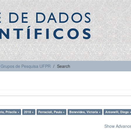
E DE DADOS
NTÍFICOS
Grupos de Pesquisa UFPR
Search
io, Priscila ×
2018 ×
Ferracioli, Paulo ×
Benevides, Victoria ×
Antonelli, Diego 
Show Advanced