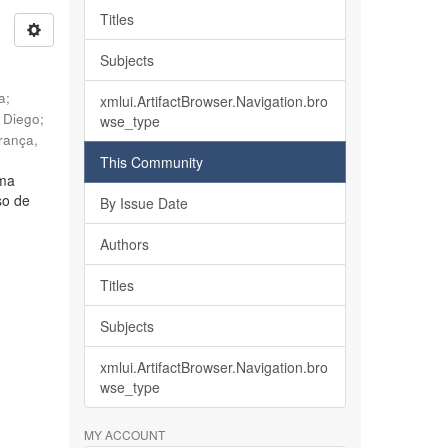
Titles
Subjects
ia
;
xmlui.ArtifactBrowser.Navigation.bro
, Diego
;
wse_type
rança,
This Community
lma
so de
By Issue Date
Authors
Titles
Subjects
xmlui.ArtifactBrowser.Navigation.bro
wse_type
MY ACCOUNT