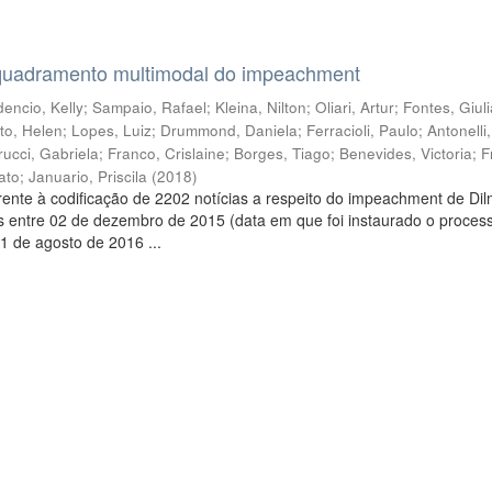
quadramento multimodal do impeachment
encio, Kelly
;
Sampaio, Rafael
;
Kleina, Nilton
;
Oliari, Artur
;
Fontes, Giul
to, Helen
;
Lopes, Luiz
;
Drummond, Daniela
;
Ferracioli, Paulo
;
Antonelli
rucci, Gabriela
;
Franco, Crislaine
;
Borges, Tiago
;
Benevides, Victoria
;
F
ato
;
Januario, Priscila
(
2018
)
ente à codificação de 2202 notícias a respeito do impeachment de Di
s entre 02 de dezembro de 2015 (data em que foi instaurado o proces
1 de agosto de 2016 ...