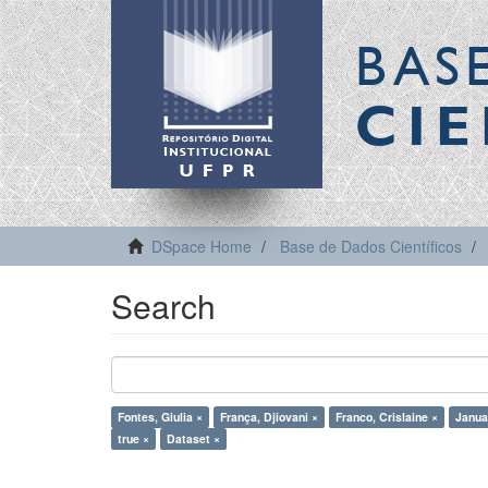
BAS
CIE
DSpace Home
Base de Dados Científicos
Search
Fontes, Giulia ×
França, Djiovani ×
Franco, Crislaine ×
Januar
true ×
Dataset ×