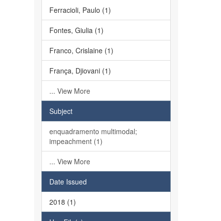
Ferracioli, Paulo (1)
Fontes, Giulia (1)
Franco, Crislaine (1)
França, Djiovani (1)
... View More
Subject
enquadramento multimodal;
impeachment (1)
... View More
Date Issued
2018 (1)