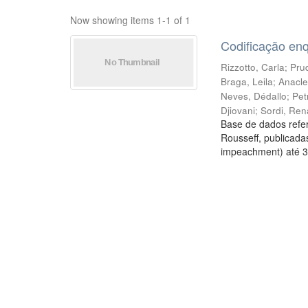
Now showing items 1-1 of 1
Codificação en
Rizzotto, Carla
;
Prud
Braga, Leila
;
Anacle
Neves, Dédallo
;
Pet
Djiovani
;
Sordi, Ren
Base de dados refer
Rousseff, publicada
impeachment) até 3