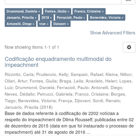
Drummond, Daniela ×
Fontes, Giulia ×
Franco, Crislaine ×
Januario, Priscila ×
2018 ×
Ferracioli, Paulo ×
Benevides, Victoria ×
Antonelli, Diego ×
true ×
Dataset ×
Show Advanced Filters
Now showing items 1-1 of 1
Codificação enquadramento multimodal do
impeachment
Rizzotto, Carla
;
Prudencio, Kelly
;
Sampaio, Rafael
;
Kleina, Nilton
;
Oliari, Artur
;
Fontes, Giulia
;
Braga, Leila
;
Anacleto, Helen
;
Lopes,
Luiz
;
Drummond, Daniela
;
Ferracioli, Paulo
;
Antonelli, Diego
;
Neves, Dédallo
;
Petrucci, Gabriela
;
Franco, Crislaine
;
Borges,
Tiago
;
Benevides, Victoria
;
França, Djiovani
;
Sordi, Renato
;
Januario, Priscila
(
2018
)
Base de dados referente à codificação de 2202 notícias a
respeito do impeachment de Dilma Rousseff, publicadas entre 02
de dezembro de 2015 (data em que foi instaurado o processo de
impeachment) até 31 de agosto de 2016 ...