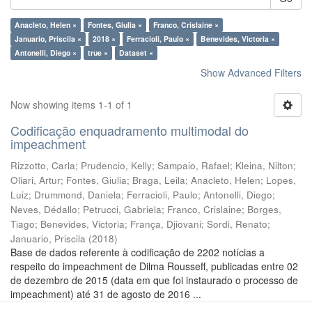
Anacleto, Helen ×
Fontes, Giulia ×
Franco, Crislaine ×
Januario, Priscila ×
2018 ×
Ferracioli, Paulo ×
Benevides, Victoria ×
Antonelli, Diego ×
true ×
Dataset ×
Show Advanced Filters
Now showing items 1-1 of 1
Codificação enquadramento multimodal do
impeachment
Rizzotto, Carla
;
Prudencio, Kelly
;
Sampaio, Rafael
;
Kleina, Nilton
;
Oliari, Artur
;
Fontes, Giulia
;
Braga, Leila
;
Anacleto, Helen
;
Lopes,
Luiz
;
Drummond, Daniela
;
Ferracioli, Paulo
;
Antonelli, Diego
;
Neves, Dédallo
;
Petrucci, Gabriela
;
Franco, Crislaine
;
Borges,
Tiago
;
Benevides, Victoria
;
França, Djiovani
;
Sordi, Renato
;
Januario, Priscila
(
2018
)
Base de dados referente à codificação de 2202 notícias a
respeito do impeachment de Dilma Rousseff, publicadas entre 02
de dezembro de 2015 (data em que foi instaurado o processo de
impeachment) até 31 de agosto de 2016 ...