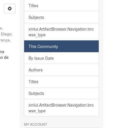
Titles
Subjects
ia
;
xmlui.ArtifactBrowser.Navigation.bro
, Diego
;
wse_type
rança,
This Community
lma
so de
By Issue Date
Authors
Titles
Subjects
xmlui.ArtifactBrowser.Navigation.bro
wse_type
MY ACCOUNT