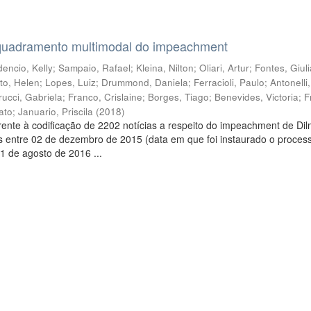
quadramento multimodal do impeachment
encio, Kelly
;
Sampaio, Rafael
;
Kleina, Nilton
;
Oliari, Artur
;
Fontes, Giul
to, Helen
;
Lopes, Luiz
;
Drummond, Daniela
;
Ferracioli, Paulo
;
Antonelli
rucci, Gabriela
;
Franco, Crislaine
;
Borges, Tiago
;
Benevides, Victoria
;
F
ato
;
Januario, Priscila
(
2018
)
ente à codificação de 2202 notícias a respeito do impeachment de Di
s entre 02 de dezembro de 2015 (data em que foi instaurado o proces
1 de agosto de 2016 ...