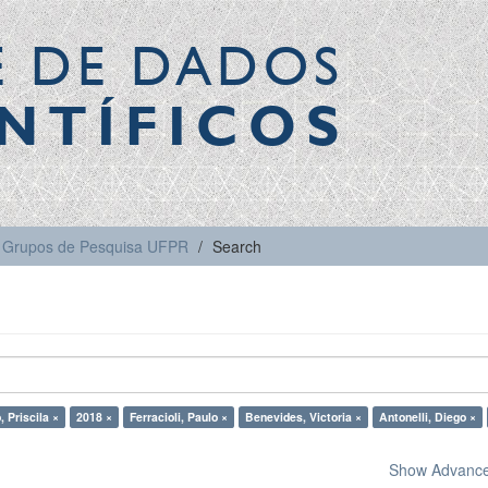
E DE DADOS
NTÍFICOS
Grupos de Pesquisa UFPR
Search
, Priscila ×
2018 ×
Ferracioli, Paulo ×
Benevides, Victoria ×
Antonelli, Diego ×
Show Advanced