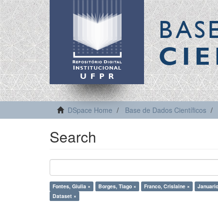
BAS
CIE
DSpace Home
Base de Dados Científicos
Search
Fontes, Giulia ×
Borges, Tiago ×
Franco, Crislaine ×
Januario
Dataset ×