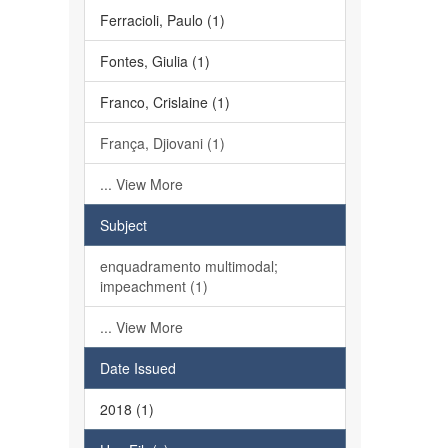
Ferracioli, Paulo (1)
Fontes, Giulia (1)
Franco, Crislaine (1)
França, Djiovani (1)
... View More
Subject
enquadramento multimodal;
impeachment (1)
... View More
Date Issued
2018 (1)