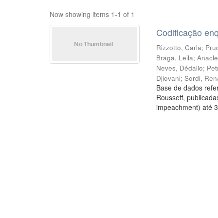
Now showing items 1-1 of 1
Codificação en
Rizzotto, Carla
;
Prud
Braga, Leila
;
Anacle
Neves, Dédallo
;
Pet
Djiovani
;
Sordi, Ren
Base de dados refer
Rousseff, publicada
impeachment) até 3