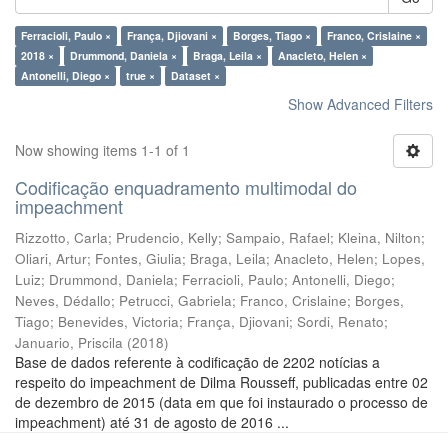
Ferracioli, Paulo ×
França, Djiovani ×
Borges, Tiago ×
Franco, Crislaine ×
2018 ×
Drummond, Daniela ×
Braga, Leila ×
Anacleto, Helen ×
Antonelli, Diego ×
true ×
Dataset ×
Show Advanced Filters
Now showing items 1-1 of 1
Codificação enquadramento multimodal do
impeachment
Rizzotto, Carla
;
Prudencio, Kelly
;
Sampaio, Rafael
;
Kleina, Nilton
;
Oliari, Artur
;
Fontes, Giulia
;
Braga, Leila
;
Anacleto, Helen
;
Lopes,
Luiz
;
Drummond, Daniela
;
Ferracioli, Paulo
;
Antonelli, Diego
;
Neves, Dédallo
;
Petrucci, Gabriela
;
Franco, Crislaine
;
Borges,
Tiago
;
Benevides, Victoria
;
França, Djiovani
;
Sordi, Renato
;
Januario, Priscila
(
2018
)
Base de dados referente à codificação de 2202 notícias a
respeito do impeachment de Dilma Rousseff, publicadas entre 02
de dezembro de 2015 (data em que foi instaurado o processo de
impeachment) até 31 de agosto de 2016 ...