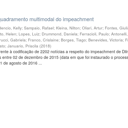
quadramento multimodal do impeachment
encio, Kelly
;
Sampaio, Rafael
;
Kleina, Nilton
;
Oliari, Artur
;
Fontes, Giul
to, Helen
;
Lopes, Luiz
;
Drummond, Daniela
;
Ferracioli, Paulo
;
Antonelli
rucci, Gabriela
;
Franco, Crislaine
;
Borges, Tiago
;
Benevides, Victoria
;
F
ato
;
Januario, Priscila
(
2018
)
ente à codificação de 2202 notícias a respeito do impeachment de Di
s entre 02 de dezembro de 2015 (data em que foi instaurado o proces
1 de agosto de 2016 ...