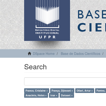
BAS
CIE
DSpace Home
Base de Dados Científicos
Search
Franco, Crislaine ×
França, Djiovani ×
Oliari, Artur ×
Fontes, 
Anacleto, Helen ×
true ×
Dataset ×