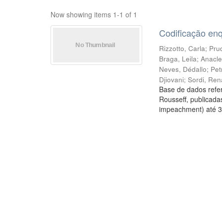
Now showing items 1-1 of 1
Codificação en
Rizzotto, Carla
;
Prud
Braga, Leila
;
Anacle
Neves, Dédallo
;
Pet
Djiovani
;
Sordi, Ren
Base de dados refer
Rousseff, publicada
impeachment) até 3