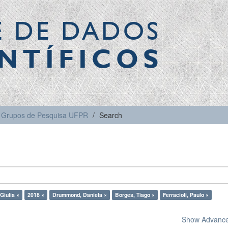
E DE DADOS
NTÍFICOS
Grupos de Pesquisa UFPR
Search
Giulia ×
2018 ×
Drummond, Daniela ×
Borges, Tiago ×
Ferracioli, Paulo ×
Show Advanced