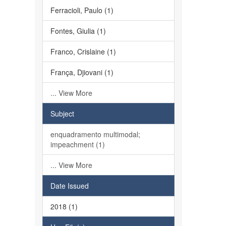
Ferracioli, Paulo (1)
Fontes, Giulia (1)
Franco, Crislaine (1)
França, Djiovani (1)
... View More
Subject
enquadramento multimodal;
impeachment (1)
... View More
Date Issued
2018 (1)