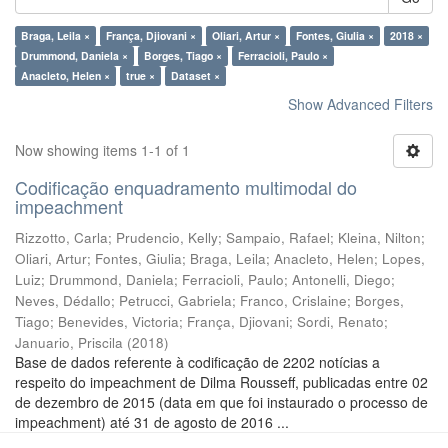
Braga, Leila ×
França, Djiovani ×
Oliari, Artur ×
Fontes, Giulia ×
2018 ×
Drummond, Daniela ×
Borges, Tiago ×
Ferracioli, Paulo ×
Anacleto, Helen ×
true ×
Dataset ×
Show Advanced Filters
Now showing items 1-1 of 1
Codificação enquadramento multimodal do
impeachment
Rizzotto, Carla
;
Prudencio, Kelly
;
Sampaio, Rafael
;
Kleina, Nilton
;
Oliari, Artur
;
Fontes, Giulia
;
Braga, Leila
;
Anacleto, Helen
;
Lopes,
Luiz
;
Drummond, Daniela
;
Ferracioli, Paulo
;
Antonelli, Diego
;
Neves, Dédallo
;
Petrucci, Gabriela
;
Franco, Crislaine
;
Borges,
Tiago
;
Benevides, Victoria
;
França, Djiovani
;
Sordi, Renato
;
Januario, Priscila
(
2018
)
Base de dados referente à codificação de 2202 notícias a
respeito do impeachment de Dilma Rousseff, publicadas entre 02
de dezembro de 2015 (data em que foi instaurado o processo de
impeachment) até 31 de agosto de 2016 ...