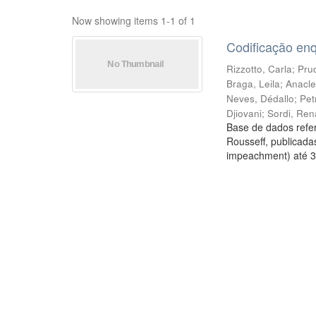
Now showing items 1-1 of 1
Codificação en
Rizzotto, Carla
;
Prud
Braga, Leila
;
Anacle
Neves, Dédallo
;
Pet
Djiovani
;
Sordi, Ren
Base de dados refer
Rousseff, publicada
impeachment) até 3