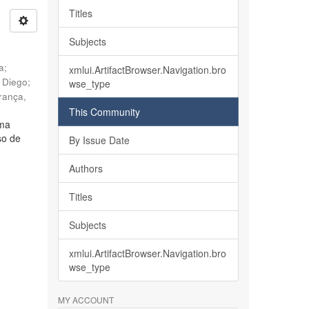
Titles
Subjects
ia
;
xmlui.ArtifactBrowser.Navigation.bro
, Diego
;
wse_type
rança,
This Community
lma
so de
By Issue Date
Authors
Titles
Subjects
xmlui.ArtifactBrowser.Navigation.bro
wse_type
MY ACCOUNT