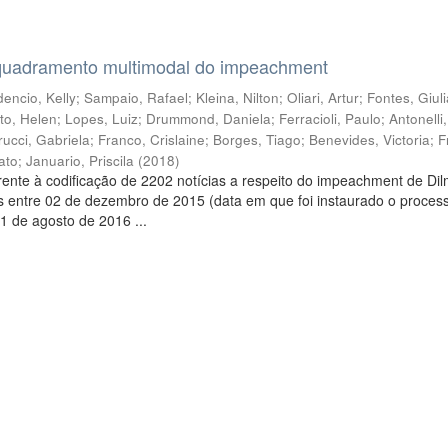
quadramento multimodal do impeachment
encio, Kelly
;
Sampaio, Rafael
;
Kleina, Nilton
;
Oliari, Artur
;
Fontes, Giul
to, Helen
;
Lopes, Luiz
;
Drummond, Daniela
;
Ferracioli, Paulo
;
Antonelli
rucci, Gabriela
;
Franco, Crislaine
;
Borges, Tiago
;
Benevides, Victoria
;
F
ato
;
Januario, Priscila
(
2018
)
ente à codificação de 2202 notícias a respeito do impeachment de Di
s entre 02 de dezembro de 2015 (data em que foi instaurado o proces
1 de agosto de 2016 ...