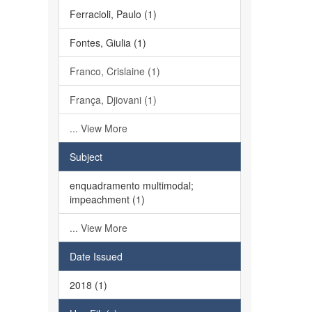
Ferracioli, Paulo (1)
Fontes, Giulia (1)
Franco, Crislaine (1)
França, Djiovani (1)
... View More
Subject
enquadramento multimodal;
impeachment (1)
... View More
Date Issued
2018 (1)