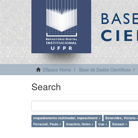
BAS
CIE
DSpace Home
Base de Dados Científicos
Search
enquadramento multimodal; impeachment ×
Benevides, Victoria 
Ferracioli, Paulo ×
Anacleto, Helen ×
true ×
Dataset ×