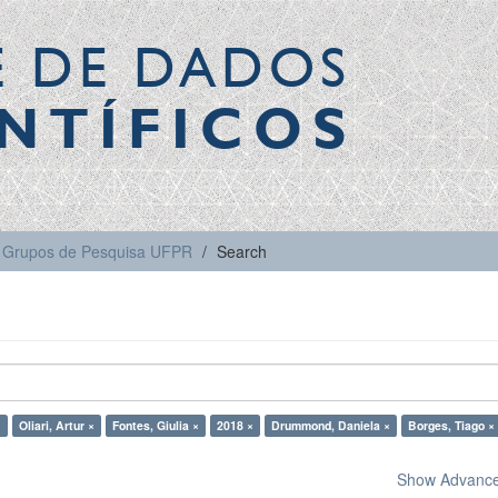
E DE DADOS
NTÍFICOS
Grupos de Pesquisa UFPR
Search
×
Oliari, Artur ×
Fontes, Giulia ×
2018 ×
Drummond, Daniela ×
Borges, Tiago ×
Show Advanced