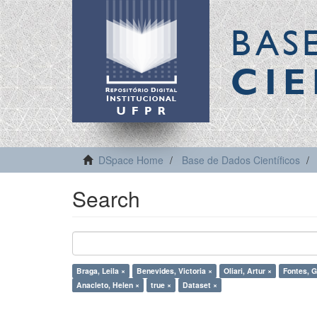
BAS
CIE
DSpace Home
Base de Dados Científicos
Search
Braga, Leila ×
Benevides, Victoria ×
Oliari, Artur ×
Fontes, G
Anacleto, Helen ×
true ×
Dataset ×