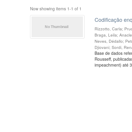
Now showing items 1-1 of 1
Codificação en
Rizzotto, Carla
;
Prud
Braga, Leila
;
Anacle
Neves, Dédallo
;
Pet
Djiovani
;
Sordi, Ren
Base de dados refer
Rousseff, publicada
impeachment) até 3