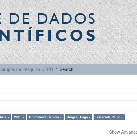
E DE DADOS
NTÍFICOS
Grupos de Pesquisa UFPR
Search
iulia ×
2018 ×
Drummond, Daniela ×
Borges, Tiago ×
Ferracioli, Paulo ×
Show Advanced