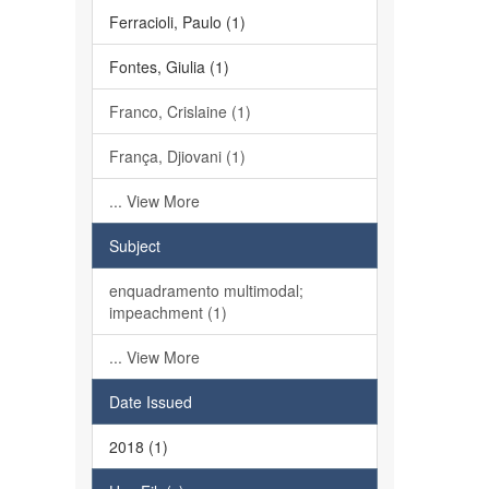
Ferracioli, Paulo (1)
Fontes, Giulia (1)
Franco, Crislaine (1)
França, Djiovani (1)
... View More
Subject
enquadramento multimodal;
impeachment (1)
... View More
Date Issued
2018 (1)