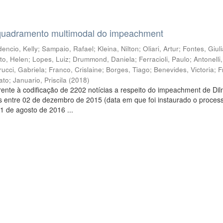
quadramento multimodal do impeachment
encio, Kelly
;
Sampaio, Rafael
;
Kleina, Nilton
;
Oliari, Artur
;
Fontes, Giul
to, Helen
;
Lopes, Luiz
;
Drummond, Daniela
;
Ferracioli, Paulo
;
Antonelli
rucci, Gabriela
;
Franco, Crislaine
;
Borges, Tiago
;
Benevides, Victoria
;
F
ato
;
Januario, Priscila
(
2018
)
ente à codificação de 2202 notícias a respeito do impeachment de Di
s entre 02 de dezembro de 2015 (data em que foi instaurado o proces
1 de agosto de 2016 ...