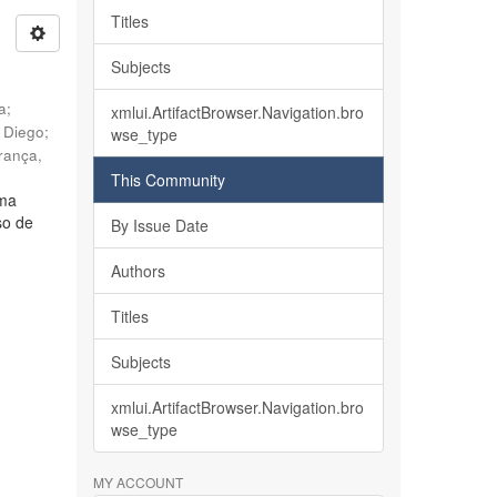
Titles
Subjects
ia
;
xmlui.ArtifactBrowser.Navigation.bro
, Diego
;
wse_type
rança,
This Community
lma
so de
By Issue Date
Authors
Titles
Subjects
xmlui.ArtifactBrowser.Navigation.bro
wse_type
MY ACCOUNT