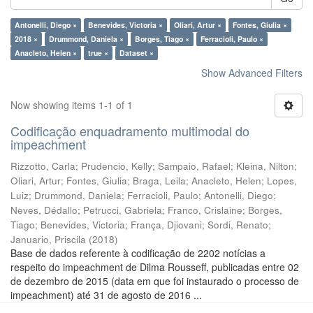
Antonelli, Diego ×
Benevides, Victoria ×
Oliari, Artur ×
Fontes, Giulia ×
2018 ×
Drummond, Daniela ×
Borges, Tiago ×
Ferracioli, Paulo ×
Anacleto, Helen ×
true ×
Dataset ×
Show Advanced Filters
Now showing items 1-1 of 1
Codificação enquadramento multimodal do
impeachment
Rizzotto, Carla
;
Prudencio, Kelly
;
Sampaio, Rafael
;
Kleina, Nilton
;
Oliari, Artur
;
Fontes, Giulia
;
Braga, Leila
;
Anacleto, Helen
;
Lopes,
Luiz
;
Drummond, Daniela
;
Ferracioli, Paulo
;
Antonelli, Diego
;
Neves, Dédallo
;
Petrucci, Gabriela
;
Franco, Crislaine
;
Borges,
Tiago
;
Benevides, Victoria
;
França, Djiovani
;
Sordi, Renato
;
Januario, Priscila
(
2018
)
Base de dados referente à codificação de 2202 notícias a
respeito do impeachment de Dilma Rousseff, publicadas entre 02
de dezembro de 2015 (data em que foi instaurado o processo de
impeachment) até 31 de agosto de 2016 ...