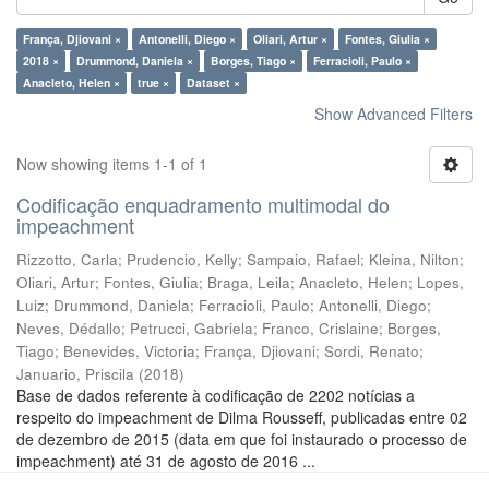
França, Djiovani ×
Antonelli, Diego ×
Oliari, Artur ×
Fontes, Giulia ×
2018 ×
Drummond, Daniela ×
Borges, Tiago ×
Ferracioli, Paulo ×
Anacleto, Helen ×
true ×
Dataset ×
Show Advanced Filters
Now showing items 1-1 of 1
Codificação enquadramento multimodal do
impeachment
Rizzotto, Carla
;
Prudencio, Kelly
;
Sampaio, Rafael
;
Kleina, Nilton
;
Oliari, Artur
;
Fontes, Giulia
;
Braga, Leila
;
Anacleto, Helen
;
Lopes,
Luiz
;
Drummond, Daniela
;
Ferracioli, Paulo
;
Antonelli, Diego
;
Neves, Dédallo
;
Petrucci, Gabriela
;
Franco, Crislaine
;
Borges,
Tiago
;
Benevides, Victoria
;
França, Djiovani
;
Sordi, Renato
;
Januario, Priscila
(
2018
)
Base de dados referente à codificação de 2202 notícias a
respeito do impeachment de Dilma Rousseff, publicadas entre 02
de dezembro de 2015 (data em que foi instaurado o processo de
impeachment) até 31 de agosto de 2016 ...