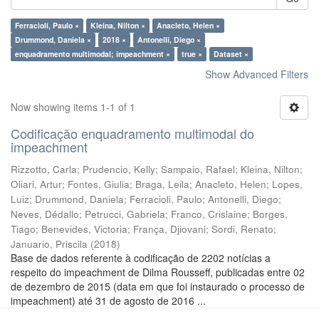
Ferracioli, Paulo ×
Kleina, Nilton ×
Anacleto, Helen ×
Drummond, Daniela ×
2018 ×
Antonelli, Diego ×
enquadramento multimodal; impeachment ×
true ×
Dataset ×
Show Advanced Filters
Now showing items 1-1 of 1
Codificação enquadramento multimodal do
impeachment
Rizzotto, Carla
;
Prudencio, Kelly
;
Sampaio, Rafael
;
Kleina, Nilton
;
Oliari, Artur
;
Fontes, Giulia
;
Braga, Leila
;
Anacleto, Helen
;
Lopes,
Luiz
;
Drummond, Daniela
;
Ferracioli, Paulo
;
Antonelli, Diego
;
Neves, Dédallo
;
Petrucci, Gabriela
;
Franco, Crislaine
;
Borges,
Tiago
;
Benevides, Victoria
;
França, Djiovani
;
Sordi, Renato
;
Januario, Priscila
(
2018
)
Base de dados referente à codificação de 2202 notícias a
respeito do impeachment de Dilma Rousseff, publicadas entre 02
de dezembro de 2015 (data em que foi instaurado o processo de
impeachment) até 31 de agosto de 2016 ...