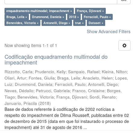
enquadramento multimodal; impeachment ×
França, Djiovani ×
Braga, Leila ×
Drummond, Daniela ×
2018 ×
Ferracioli, Paulo ×
Benevides, Victoria ×
Antonelli, Diego ×
true ×
Dataset ×
Show Advanced Filters
Now showing items 1-1 of 1
Codificação enquadramento multimodal do
impeachment
Rizzotto, Carla
;
Prudencio, Kelly
;
Sampaio, Rafael
;
Kleina, Nilton
;
Oliari, Artur
;
Fontes, Giulia
;
Braga, Leila
;
Anacleto, Helen
;
Lopes,
Luiz
;
Drummond, Daniela
;
Ferracioli, Paulo
;
Antonelli, Diego
;
Neves, Dédallo
;
Petrucci, Gabriela
;
Franco, Crislaine
;
Borges,
Tiago
;
Benevides, Victoria
;
França, Djiovani
;
Sordi, Renato
;
Januario, Priscila
(
2018
)
Base de dados referente à codificação de 2202 notícias a
respeito do impeachment de Dilma Rousseff, publicadas entre 02
de dezembro de 2015 (data em que foi instaurado o processo de
impeachment) até 31 de agosto de 2016 ...