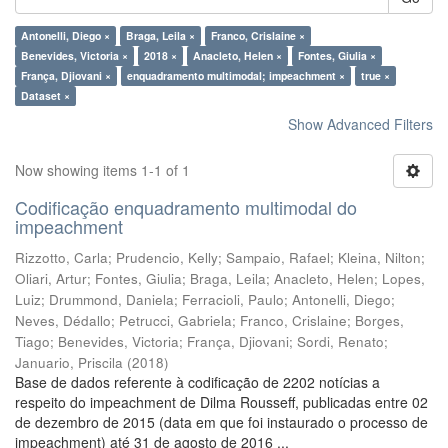
Antonelli, Diego ×
Braga, Leila ×
Franco, Crislaine ×
Benevides, Victoria ×
2018 ×
Anacleto, Helen ×
Fontes, Giulia ×
França, Djiovani ×
enquadramento multimodal; impeachment ×
true ×
Dataset ×
Show Advanced Filters
Now showing items 1-1 of 1
Codificação enquadramento multimodal do
impeachment
Rizzotto, Carla
;
Prudencio, Kelly
;
Sampaio, Rafael
;
Kleina, Nilton
;
Oliari, Artur
;
Fontes, Giulia
;
Braga, Leila
;
Anacleto, Helen
;
Lopes,
Luiz
;
Drummond, Daniela
;
Ferracioli, Paulo
;
Antonelli, Diego
;
Neves, Dédallo
;
Petrucci, Gabriela
;
Franco, Crislaine
;
Borges,
Tiago
;
Benevides, Victoria
;
França, Djiovani
;
Sordi, Renato
;
Januario, Priscila
(
2018
)
Base de dados referente à codificação de 2202 notícias a
respeito do impeachment de Dilma Rousseff, publicadas entre 02
de dezembro de 2015 (data em que foi instaurado o processo de
impeachment) até 31 de agosto de 2016 ...