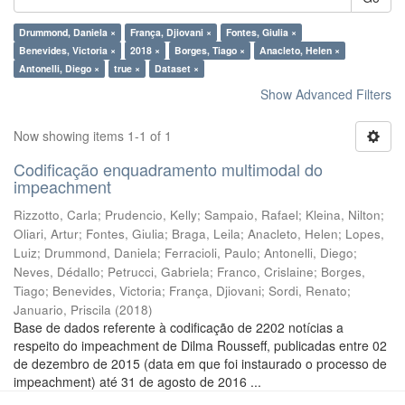
Drummond, Daniela ×
França, Djiovani ×
Fontes, Giulia ×
Benevides, Victoria ×
2018 ×
Borges, Tiago ×
Anacleto, Helen ×
Antonelli, Diego ×
true ×
Dataset ×
Show Advanced Filters
Now showing items 1-1 of 1
Codificação enquadramento multimodal do
impeachment
Rizzotto, Carla
;
Prudencio, Kelly
;
Sampaio, Rafael
;
Kleina, Nilton
;
Oliari, Artur
;
Fontes, Giulia
;
Braga, Leila
;
Anacleto, Helen
;
Lopes,
Luiz
;
Drummond, Daniela
;
Ferracioli, Paulo
;
Antonelli, Diego
;
Neves, Dédallo
;
Petrucci, Gabriela
;
Franco, Crislaine
;
Borges,
Tiago
;
Benevides, Victoria
;
França, Djiovani
;
Sordi, Renato
;
Januario, Priscila
(
2018
)
Base de dados referente à codificação de 2202 notícias a
respeito do impeachment de Dilma Rousseff, publicadas entre 02
de dezembro de 2015 (data em que foi instaurado o processo de
impeachment) até 31 de agosto de 2016 ...