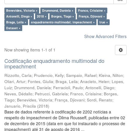
Benevides, Victoria ×
Drummond, Daniela ×
Franco, Crislaine ×
Antonelli, Diego ×
2018 ×
Borges, Tiago ×
França, Djiovani ×
Braga, Leila ×
enquadramento multimodal; impeachment ×
true ×
Dataset ×
Show Advanced Filters
Now showing items 1-1 of 1
Codificação enquadramento multimodal do
impeachment
Rizzotto, Carla
;
Prudencio, Kelly
;
Sampaio, Rafael
;
Kleina, Nilton
;
Oliari, Artur
;
Fontes, Giulia
;
Braga, Leila
;
Anacleto, Helen
;
Lopes,
Luiz
;
Drummond, Daniela
;
Ferracioli, Paulo
;
Antonelli, Diego
;
Neves, Dédallo
;
Petrucci, Gabriela
;
Franco, Crislaine
;
Borges,
Tiago
;
Benevides, Victoria
;
França, Djiovani
;
Sordi, Renato
;
Januario, Priscila
(
2018
)
Base de dados referente à codificação de 2202 notícias a
respeito do impeachment de Dilma Rousseff, publicadas entre 02
de dezembro de 2015 (data em que foi instaurado o processo de
impeachment) até 31 de agosto de 2016 ...