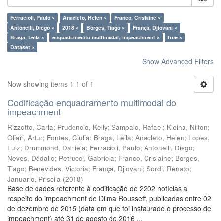
Ferracioli, Paulo ×
Anacleto, Helen ×
Franco, Crislaine ×
Antonelli, Diego ×
2018 ×
Borges, Tiago ×
França, Djiovani ×
Braga, Leila ×
enquadramento multimodal; impeachment ×
true ×
Dataset ×
Show Advanced Filters
Now showing items 1-1 of 1
Codificação enquadramento multimodal do
impeachment
Rizzotto, Carla
;
Prudencio, Kelly
;
Sampaio, Rafael
;
Kleina, Nilton
;
Oliari, Artur
;
Fontes, Giulia
;
Braga, Leila
;
Anacleto, Helen
;
Lopes,
Luiz
;
Drummond, Daniela
;
Ferracioli, Paulo
;
Antonelli, Diego
;
Neves, Dédallo
;
Petrucci, Gabriela
;
Franco, Crislaine
;
Borges,
Tiago
;
Benevides, Victoria
;
França, Djiovani
;
Sordi, Renato
;
Januario, Priscila
(
2018
)
Base de dados referente à codificação de 2202 notícias a
respeito do impeachment de Dilma Rousseff, publicadas entre 02
de dezembro de 2015 (data em que foi instaurado o processo de
impeachment) até 31 de agosto de 2016 ...