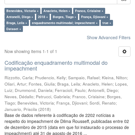
Benevides, Victoria ×
Anacleto, Helen ×
Franco, Crislaine ×
Antonelli, Diego ×
2018 ×
Borges, Tiago ×
França, Djiovani ×
Braga, Leila ×
enquadramento multimodal; impeachment ×
true ×
Dataset ×
Show Advanced Filters
Now showing items 1-1 of 1
Codificação enquadramento multimodal do
impeachment
Rizzotto, Carla
;
Prudencio, Kelly
;
Sampaio, Rafael
;
Kleina, Nilton
;
Oliari, Artur
;
Fontes, Giulia
;
Braga, Leila
;
Anacleto, Helen
;
Lopes,
Luiz
;
Drummond, Daniela
;
Ferracioli, Paulo
;
Antonelli, Diego
;
Neves, Dédallo
;
Petrucci, Gabriela
;
Franco, Crislaine
;
Borges,
Tiago
;
Benevides, Victoria
;
França, Djiovani
;
Sordi, Renato
;
Januario, Priscila
(
2018
)
Base de dados referente à codificação de 2202 notícias a
respeito do impeachment de Dilma Rousseff, publicadas entre 02
de dezembro de 2015 (data em que foi instaurado o processo de
impeachment) até 31 de agosto de 2016 ...