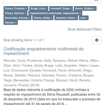
Franco, Crislaine ×
Braga, Leila ×
Antonelli, Diego ×
Neves, Dédallo ×
França, Djiovani ×
enquadramento multimodal; impeachment ×
Benevides, Victoria ×
Fontes, Giulia ×
Anacleto, Helen ×
true ×
Dataset ×
Show Advanced Filters
Now showing items 1-1 of 1
Codificação enquadramento multimodal do
impeachment
Rizzotto, Carla
;
Prudencio, Kelly
;
Sampaio, Rafael
;
Kleina, Nilton
;
Oliari, Artur
;
Fontes, Giulia
;
Braga, Leila
;
Anacleto, Helen
;
Lopes,
Luiz
;
Drummond, Daniela
;
Ferracioli, Paulo
;
Antonelli, Diego
;
Neves, Dédallo
;
Petrucci, Gabriela
;
Franco, Crislaine
;
Borges,
Tiago
;
Benevides, Victoria
;
França, Djiovani
;
Sordi, Renato
;
Januario, Priscila
(
2018
)
Base de dados referente à codificação de 2202 notícias a
respeito do impeachment de Dilma Rousseff, publicadas entre 02
de dezembro de 2015 (data em que foi instaurado o processo de
impeachment) até 31 de agosto de 2016 ...