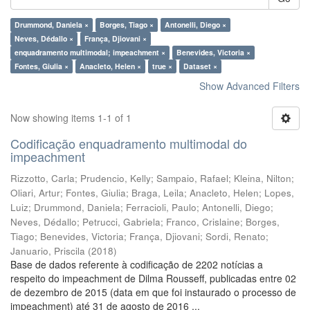
Drummond, Daniela ×
Borges, Tiago ×
Antonelli, Diego ×
Neves, Dédallo ×
França, Djiovani ×
enquadramento multimodal; impeachment ×
Benevides, Victoria ×
Fontes, Giulia ×
Anacleto, Helen ×
true ×
Dataset ×
Show Advanced Filters
Now showing items 1-1 of 1
Codificação enquadramento multimodal do
impeachment
Rizzotto, Carla
;
Prudencio, Kelly
;
Sampaio, Rafael
;
Kleina, Nilton
;
Oliari, Artur
;
Fontes, Giulia
;
Braga, Leila
;
Anacleto, Helen
;
Lopes,
Luiz
;
Drummond, Daniela
;
Ferracioli, Paulo
;
Antonelli, Diego
;
Neves, Dédallo
;
Petrucci, Gabriela
;
Franco, Crislaine
;
Borges,
Tiago
;
Benevides, Victoria
;
França, Djiovani
;
Sordi, Renato
;
Januario, Priscila
(
2018
)
Base de dados referente à codificação de 2202 notícias a
respeito do impeachment de Dilma Rousseff, publicadas entre 02
de dezembro de 2015 (data em que foi instaurado o processo de
impeachment) até 31 de agosto de 2016 ...