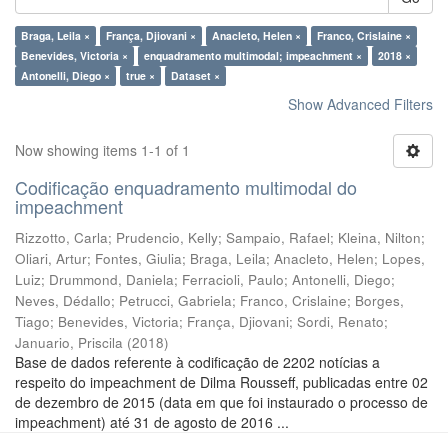
Braga, Leila ×
França, Djiovani ×
Anacleto, Helen ×
Franco, Crislaine ×
Benevides, Victoria ×
enquadramento multimodal; impeachment ×
2018 ×
Antonelli, Diego ×
true ×
Dataset ×
Show Advanced Filters
Now showing items 1-1 of 1
Codificação enquadramento multimodal do
impeachment
Rizzotto, Carla
;
Prudencio, Kelly
;
Sampaio, Rafael
;
Kleina, Nilton
;
Oliari, Artur
;
Fontes, Giulia
;
Braga, Leila
;
Anacleto, Helen
;
Lopes,
Luiz
;
Drummond, Daniela
;
Ferracioli, Paulo
;
Antonelli, Diego
;
Neves, Dédallo
;
Petrucci, Gabriela
;
Franco, Crislaine
;
Borges,
Tiago
;
Benevides, Victoria
;
França, Djiovani
;
Sordi, Renato
;
Januario, Priscila
(
2018
)
Base de dados referente à codificação de 2202 notícias a
respeito do impeachment de Dilma Rousseff, publicadas entre 02
de dezembro de 2015 (data em que foi instaurado o processo de
impeachment) até 31 de agosto de 2016 ...