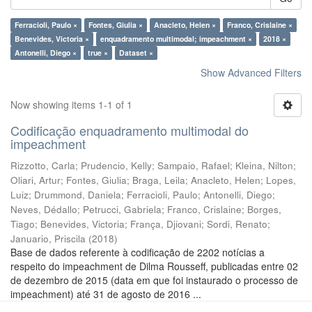
Ferracioli, Paulo ×
Fontes, Giulia ×
Anacleto, Helen ×
Franco, Crislaine ×
Benevides, Victoria ×
enquadramento multimodal; impeachment ×
2018 ×
Antonelli, Diego ×
true ×
Dataset ×
Show Advanced Filters
Now showing items 1-1 of 1
Codificação enquadramento multimodal do
impeachment
Rizzotto, Carla
;
Prudencio, Kelly
;
Sampaio, Rafael
;
Kleina, Nilton
;
Oliari, Artur
;
Fontes, Giulia
;
Braga, Leila
;
Anacleto, Helen
;
Lopes,
Luiz
;
Drummond, Daniela
;
Ferracioli, Paulo
;
Antonelli, Diego
;
Neves, Dédallo
;
Petrucci, Gabriela
;
Franco, Crislaine
;
Borges,
Tiago
;
Benevides, Victoria
;
França, Djiovani
;
Sordi, Renato
;
Januario, Priscila
(
2018
)
Base de dados referente à codificação de 2202 notícias a
respeito do impeachment de Dilma Rousseff, publicadas entre 02
de dezembro de 2015 (data em que foi instaurado o processo de
impeachment) até 31 de agosto de 2016 ...