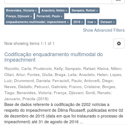
Benevides, Victoria ×
Anacleto, Helen ×
Sampaio, Rafael ×
França, Djiovani ×
Ferracioli, Paulo ×
enquadramento multimodal; impeachment ×
2018 ×
true ×
Dataset ×
Show Advanced Filters
Now showing items 1-1 of 1
Codificação enquadramento multimodal do
impeachment
Rizzotto, Carla
;
Prudencio, Kelly
;
Sampaio, Rafael
;
Kleina, Nilton
;
Oliari, Artur
;
Fontes, Giulia
;
Braga, Leila
;
Anacleto, Helen
;
Lopes,
Luiz
;
Drummond, Daniela
;
Ferracioli, Paulo
;
Antonelli, Diego
;
Neves, Dédallo
;
Petrucci, Gabriela
;
Franco, Crislaine
;
Borges,
Tiago
;
Benevides, Victoria
;
França, Djiovani
;
Sordi, Renato
;
Januario, Priscila
(
2018
)
Base de dados referente à codificação de 2202 notícias a
respeito do impeachment de Dilma Rousseff, publicadas entre 02
de dezembro de 2015 (data em que foi instaurado o processo de
impeachment) até 31 de agosto de 2016 ...