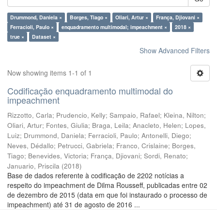
Drummond, Daniela ×
Borges, Tiago ×
Oliari, Artur ×
França, Djiovani ×
Ferracioli, Paulo ×
enquadramento multimodal; impeachment ×
2018 ×
true ×
Dataset ×
Show Advanced Filters
Now showing items 1-1 of 1
Codificação enquadramento multimodal do
impeachment
Rizzotto, Carla
;
Prudencio, Kelly
;
Sampaio, Rafael
;
Kleina, Nilton
;
Oliari, Artur
;
Fontes, Giulia
;
Braga, Leila
;
Anacleto, Helen
;
Lopes,
Luiz
;
Drummond, Daniela
;
Ferracioli, Paulo
;
Antonelli, Diego
;
Neves, Dédallo
;
Petrucci, Gabriela
;
Franco, Crislaine
;
Borges,
Tiago
;
Benevides, Victoria
;
França, Djiovani
;
Sordi, Renato
;
Januario, Priscila
(
2018
)
Base de dados referente à codificação de 2202 notícias a
respeito do impeachment de Dilma Rousseff, publicadas entre 02
de dezembro de 2015 (data em que foi instaurado o processo de
impeachment) até 31 de agosto de 2016 ...