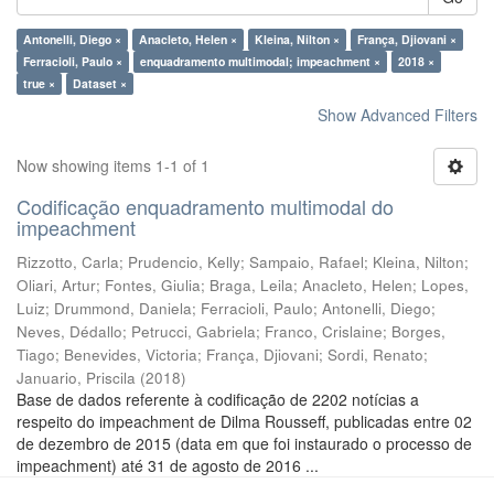
Antonelli, Diego ×
Anacleto, Helen ×
Kleina, Nilton ×
França, Djiovani ×
Ferracioli, Paulo ×
enquadramento multimodal; impeachment ×
2018 ×
true ×
Dataset ×
Show Advanced Filters
Now showing items 1-1 of 1
Codificação enquadramento multimodal do
impeachment
Rizzotto, Carla
;
Prudencio, Kelly
;
Sampaio, Rafael
;
Kleina, Nilton
;
Oliari, Artur
;
Fontes, Giulia
;
Braga, Leila
;
Anacleto, Helen
;
Lopes,
Luiz
;
Drummond, Daniela
;
Ferracioli, Paulo
;
Antonelli, Diego
;
Neves, Dédallo
;
Petrucci, Gabriela
;
Franco, Crislaine
;
Borges,
Tiago
;
Benevides, Victoria
;
França, Djiovani
;
Sordi, Renato
;
Januario, Priscila
(
2018
)
Base de dados referente à codificação de 2202 notícias a
respeito do impeachment de Dilma Rousseff, publicadas entre 02
de dezembro de 2015 (data em que foi instaurado o processo de
impeachment) até 31 de agosto de 2016 ...