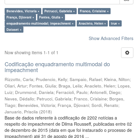
Benevides, Victoria ×
Petrucci, Gabriela ×
Franco, Crislaine ×
França, Djiovani ×
Fontes, Giulia ×
enquadramento multimodal; impeachment ×
Anacleto, Helen ×
true ×
Dataset ×
Show Advanced Filters
Now showing items 1-1 of 1
Codificação enquadramento multimodal do
impeachment
Rizzotto, Carla
;
Prudencio, Kelly
;
Sampaio, Rafael
;
Kleina, Nilton
;
Oliari, Artur
;
Fontes, Giulia
;
Braga, Leila
;
Anacleto, Helen
;
Lopes,
Luiz
;
Drummond, Daniela
;
Ferracioli, Paulo
;
Antonelli, Diego
;
Neves, Dédallo
;
Petrucci, Gabriela
;
Franco, Crislaine
;
Borges,
Tiago
;
Benevides, Victoria
;
França, Djiovani
;
Sordi, Renato
;
Januario, Priscila
(
2018
)
Base de dados referente à codificação de 2202 notícias a
respeito do impeachment de Dilma Rousseff, publicadas entre 02
de dezembro de 2015 (data em que foi instaurado o processo de
impeachment) até 31 de agosto de 2016 ...