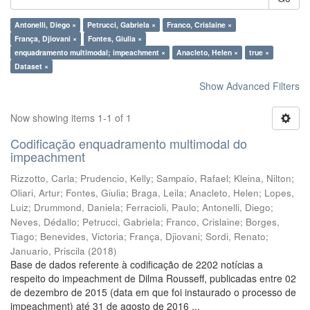
Antonelli, Diego ×
Petrucci, Gabriela ×
Franco, Crislaine ×
França, Djiovani ×
Fontes, Giulia ×
enquadramento multimodal; impeachment ×
Anacleto, Helen ×
true ×
Dataset ×
Show Advanced Filters
Now showing items 1-1 of 1
Codificação enquadramento multimodal do
impeachment
Rizzotto, Carla
;
Prudencio, Kelly
;
Sampaio, Rafael
;
Kleina, Nilton
;
Oliari, Artur
;
Fontes, Giulia
;
Braga, Leila
;
Anacleto, Helen
;
Lopes,
Luiz
;
Drummond, Daniela
;
Ferracioli, Paulo
;
Antonelli, Diego
;
Neves, Dédallo
;
Petrucci, Gabriela
;
Franco, Crislaine
;
Borges,
Tiago
;
Benevides, Victoria
;
França, Djiovani
;
Sordi, Renato
;
Januario, Priscila
(
2018
)
Base de dados referente à codificação de 2202 notícias a
respeito do impeachment de Dilma Rousseff, publicadas entre 02
de dezembro de 2015 (data em que foi instaurado o processo de
impeachment) até 31 de agosto de 2016 ...