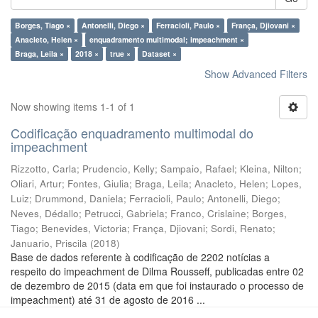
Borges, Tiago ×
Antonelli, Diego ×
Ferracioli, Paulo ×
França, Djiovani ×
Anacleto, Helen ×
enquadramento multimodal; impeachment ×
Braga, Leila ×
2018 ×
true ×
Dataset ×
Show Advanced Filters
Now showing items 1-1 of 1
Codificação enquadramento multimodal do
impeachment
Rizzotto, Carla
;
Prudencio, Kelly
;
Sampaio, Rafael
;
Kleina, Nilton
;
Oliari, Artur
;
Fontes, Giulia
;
Braga, Leila
;
Anacleto, Helen
;
Lopes,
Luiz
;
Drummond, Daniela
;
Ferracioli, Paulo
;
Antonelli, Diego
;
Neves, Dédallo
;
Petrucci, Gabriela
;
Franco, Crislaine
;
Borges,
Tiago
;
Benevides, Victoria
;
França, Djiovani
;
Sordi, Renato
;
Januario, Priscila
(
2018
)
Base de dados referente à codificação de 2202 notícias a
respeito do impeachment de Dilma Rousseff, publicadas entre 02
de dezembro de 2015 (data em que foi instaurado o processo de
impeachment) até 31 de agosto de 2016 ...