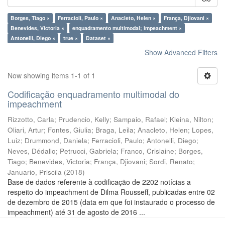
Borges, Tiago ×
Ferracioli, Paulo ×
Anacleto, Helen ×
França, Djiovani ×
Benevides, Victoria ×
enquadramento multimodal; impeachment ×
Antonelli, Diego ×
true ×
Dataset ×
Show Advanced Filters
Now showing items 1-1 of 1
Codificação enquadramento multimodal do
impeachment
Rizzotto, Carla
;
Prudencio, Kelly
;
Sampaio, Rafael
;
Kleina, Nilton
;
Oliari, Artur
;
Fontes, Giulia
;
Braga, Leila
;
Anacleto, Helen
;
Lopes,
Luiz
;
Drummond, Daniela
;
Ferracioli, Paulo
;
Antonelli, Diego
;
Neves, Dédallo
;
Petrucci, Gabriela
;
Franco, Crislaine
;
Borges,
Tiago
;
Benevides, Victoria
;
França, Djiovani
;
Sordi, Renato
;
Januario, Priscila
(
2018
)
Base de dados referente à codificação de 2202 notícias a
respeito do impeachment de Dilma Rousseff, publicadas entre 02
de dezembro de 2015 (data em que foi instaurado o processo de
impeachment) até 31 de agosto de 2016 ...