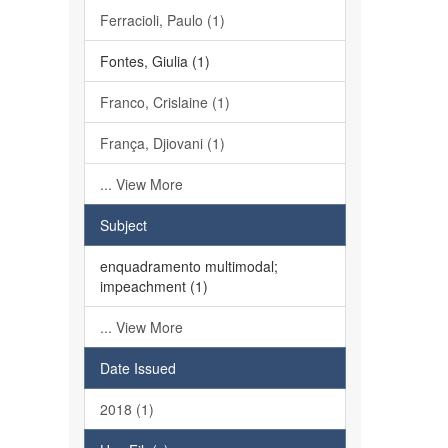
Ferracioli, Paulo (1)
Fontes, Giulia (1)
Franco, Crislaine (1)
França, Djiovani (1)
... View More
Subject
enquadramento multimodal;
impeachment (1)
... View More
Date Issued
2018 (1)