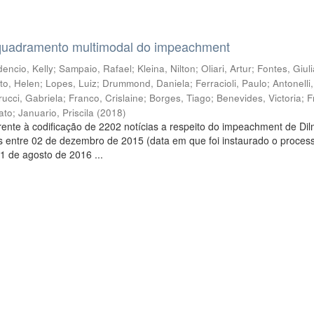
quadramento multimodal do impeachment
encio, Kelly
;
Sampaio, Rafael
;
Kleina, Nilton
;
Oliari, Artur
;
Fontes, Giul
to, Helen
;
Lopes, Luiz
;
Drummond, Daniela
;
Ferracioli, Paulo
;
Antonelli
rucci, Gabriela
;
Franco, Crislaine
;
Borges, Tiago
;
Benevides, Victoria
;
F
ato
;
Januario, Priscila
(
2018
)
ente à codificação de 2202 notícias a respeito do impeachment de Di
s entre 02 de dezembro de 2015 (data em que foi instaurado o proces
1 de agosto de 2016 ...