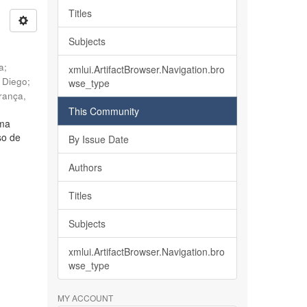
Titles
Subjects
ia
;
xmlui.ArtifactBrowser.Navigation.bro
, Diego
;
wse_type
rança,
This Community
lma
so de
By Issue Date
Authors
Titles
Subjects
xmlui.ArtifactBrowser.Navigation.bro
wse_type
MY ACCOUNT