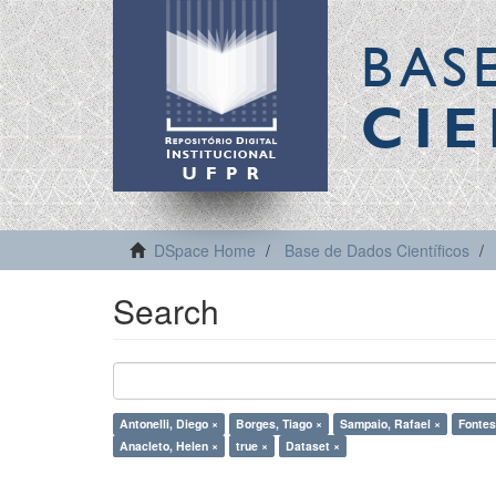
BAS
CIE
DSpace Home
Base de Dados Científicos
Search
Antonelli, Diego ×
Borges, Tiago ×
Sampaio, Rafael ×
Fontes
Anacleto, Helen ×
true ×
Dataset ×