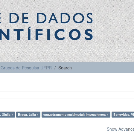
E DE DADOS
NTÍFICOS
Grupos de Pesquisa UFPR
Search
, Giulia ×
Braga, Leila ×
enquadramento multimodal; impeachment ×
Benevides, Vi
Show Advanced