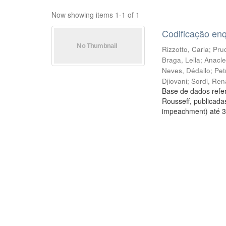
Now showing items 1-1 of 1
Codificação en
Rizzotto, Carla
;
Prud
Braga, Leila
;
Anacle
Neves, Dédallo
;
Pet
Djiovani
;
Sordi, Ren
Base de dados refer
Rousseff, publicada
impeachment) até 3