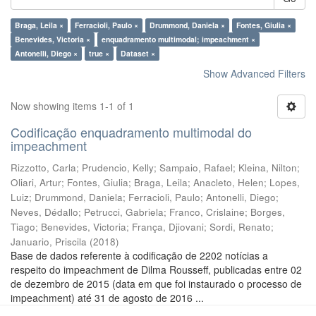
Braga, Leila ×
Ferracioli, Paulo ×
Drummond, Daniela ×
Fontes, Giulia ×
Benevides, Victoria ×
enquadramento multimodal; impeachment ×
Antonelli, Diego ×
true ×
Dataset ×
Show Advanced Filters
Now showing items 1-1 of 1
Codificação enquadramento multimodal do
impeachment
Rizzotto, Carla
;
Prudencio, Kelly
;
Sampaio, Rafael
;
Kleina, Nilton
;
Oliari, Artur
;
Fontes, Giulia
;
Braga, Leila
;
Anacleto, Helen
;
Lopes,
Luiz
;
Drummond, Daniela
;
Ferracioli, Paulo
;
Antonelli, Diego
;
Neves, Dédallo
;
Petrucci, Gabriela
;
Franco, Crislaine
;
Borges,
Tiago
;
Benevides, Victoria
;
França, Djiovani
;
Sordi, Renato
;
Januario, Priscila
(
2018
)
Base de dados referente à codificação de 2202 notícias a
respeito do impeachment de Dilma Rousseff, publicadas entre 02
de dezembro de 2015 (data em que foi instaurado o processo de
impeachment) até 31 de agosto de 2016 ...