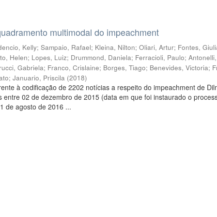
quadramento multimodal do impeachment
encio, Kelly
;
Sampaio, Rafael
;
Kleina, Nilton
;
Oliari, Artur
;
Fontes, Giul
to, Helen
;
Lopes, Luiz
;
Drummond, Daniela
;
Ferracioli, Paulo
;
Antonelli
rucci, Gabriela
;
Franco, Crislaine
;
Borges, Tiago
;
Benevides, Victoria
;
F
ato
;
Januario, Priscila
(
2018
)
ente à codificação de 2202 notícias a respeito do impeachment de Di
s entre 02 de dezembro de 2015 (data em que foi instaurado o proces
1 de agosto de 2016 ...