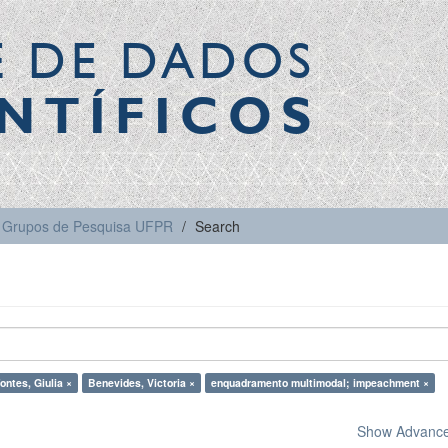
E DE DADOS
NTÍFICOS
Grupos de Pesquisa UFPR
Search
ontes, Giulia ×
Benevides, Victoria ×
enquadramento multimodal; impeachment ×
Show Advanced