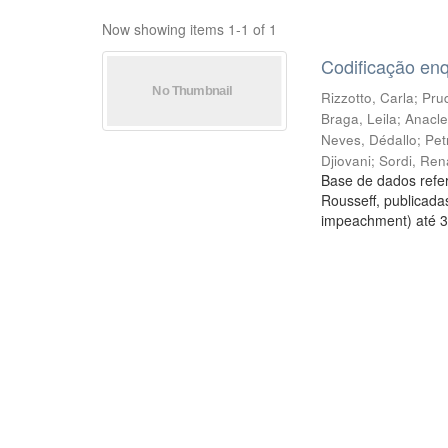
Now showing items 1-1 of 1
Codificação en
Rizzotto, Carla
;
Prud
Braga, Leila
;
Anacle
Neves, Dédallo
;
Pet
Djiovani
;
Sordi, Ren
Base de dados refer
Rousseff, publicada
impeachment) até 3