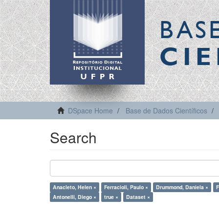
BAS
CIE
DSpace Home
Base de Dados Científicos
Search
Anacleto, Helen ×
Ferracioli, Paulo ×
Drummond, Daniela ×
F
Antonelli, Diego ×
true ×
Dataset ×