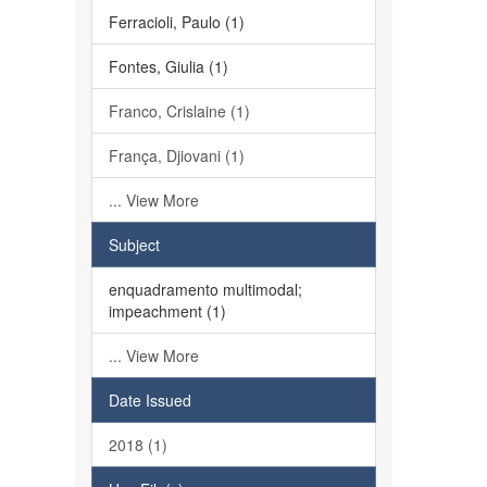
Ferracioli, Paulo (1)
Fontes, Giulia (1)
Franco, Crislaine (1)
França, Djiovani (1)
... View More
Subject
enquadramento multimodal;
impeachment (1)
... View More
Date Issued
2018 (1)