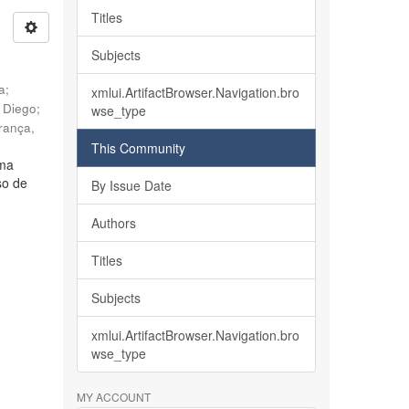
Titles
Subjects
ia
;
xmlui.ArtifactBrowser.Navigation.bro
, Diego
;
wse_type
rança,
This Community
lma
so de
By Issue Date
Authors
Titles
Subjects
xmlui.ArtifactBrowser.Navigation.bro
wse_type
MY ACCOUNT