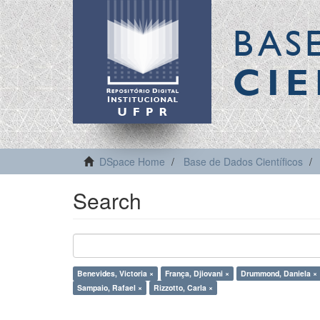
BAS
CIE
DSpace Home
Base de Dados Científicos
Search
Benevides, Victoria ×
França, Djiovani ×
Drummond, Daniela ×
Sampaio, Rafael ×
Rizzotto, Carla ×