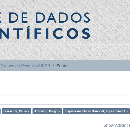
E DE DADOS
NTÍFICOS
Grupos de Pesquisa UFPR
Search
Ferracioli, Paulo ×
Antonelli, Diego ×
enquadramento multimodal; impeachment ×
Show Advanced