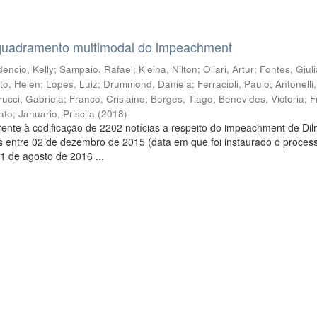
quadramento multimodal do impeachment
encio, Kelly
;
Sampaio, Rafael
;
Kleina, Nilton
;
Oliari, Artur
;
Fontes, Giul
to, Helen
;
Lopes, Luiz
;
Drummond, Daniela
;
Ferracioli, Paulo
;
Antonelli
rucci, Gabriela
;
Franco, Crislaine
;
Borges, Tiago
;
Benevides, Victoria
;
F
ato
;
Januario, Priscila
(
2018
)
ente à codificação de 2202 notícias a respeito do impeachment de Di
s entre 02 de dezembro de 2015 (data em que foi instaurado o proces
1 de agosto de 2016 ...