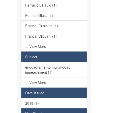
Ferracioli, Paulo (1)
Fontes, Giulia (1)
Franco, Crislaine (1)
França, Djiovani (1)
... View More
Subject
enquadramento multimodal;
impeachment (1)
... View More
Date Issued
2018 (1)