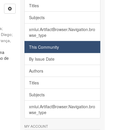
Titles
Subjects
ia
;
xmlui.ArtifactBrowser.Navigation.bro
, Diego
;
wse_type
rança,
This Community
lma
so de
By Issue Date
Authors
Titles
Subjects
xmlui.ArtifactBrowser.Navigation.bro
wse_type
MY ACCOUNT