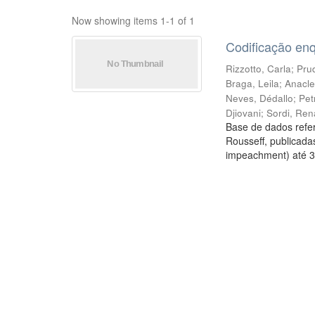
Now showing items 1-1 of 1
Codificação en
Rizzotto, Carla
;
Prud
Braga, Leila
;
Anacle
Neves, Dédallo
;
Pet
Djiovani
;
Sordi, Ren
Base de dados refer
Rousseff, publicada
impeachment) até 3