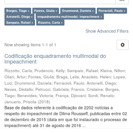
Borges, Tiago ×
Fontes, Giulia ×
Drummond, Daniela ×
Ferracioli, Paulo ×
Antonelli, Diego ×
enquadramento multimodal; impeachment ×
Sampaio, Rafael ×
Rizzotto, Carla ×
Show Advanced Filters
Now showing items 1-1 of 1
Codificação enquadramento multimodal do
impeachment
Rizzotto, Carla
;
Prudencio, Kelly
;
Sampaio, Rafael
;
Kleina, Nilton
;
Oliari, Artur
;
Fontes, Giulia
;
Braga, Leila
;
Anacleto, Helen
;
Lopes,
Luiz
;
Drummond, Daniela
;
Ferracioli, Paulo
;
Antonelli, Diego
;
Neves, Dédallo
;
Petrucci, Gabriela
;
Franco, Crislaine
;
Borges,
Tiago
;
Benevides, Victoria
;
França, Djiovani
;
Sordi, Renato
;
Januario, Priscila
(
2018
)
Base de dados referente à codificação de 2202 notícias a
respeito do impeachment de Dilma Rousseff, publicadas entre 02
de dezembro de 2015 (data em que foi instaurado o processo de
impeachment) até 31 de agosto de 2016 ...