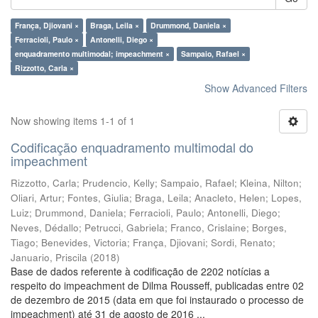
França, Djiovani ×
Braga, Leila ×
Drummond, Daniela ×
Ferracioli, Paulo ×
Antonelli, Diego ×
enquadramento multimodal; impeachment ×
Sampaio, Rafael ×
Rizzotto, Carla ×
Show Advanced Filters
Now showing items 1-1 of 1
Codificação enquadramento multimodal do
impeachment
Rizzotto, Carla
;
Prudencio, Kelly
;
Sampaio, Rafael
;
Kleina, Nilton
;
Oliari, Artur
;
Fontes, Giulia
;
Braga, Leila
;
Anacleto, Helen
;
Lopes,
Luiz
;
Drummond, Daniela
;
Ferracioli, Paulo
;
Antonelli, Diego
;
Neves, Dédallo
;
Petrucci, Gabriela
;
Franco, Crislaine
;
Borges,
Tiago
;
Benevides, Victoria
;
França, Djiovani
;
Sordi, Renato
;
Januario, Priscila
(
2018
)
Base de dados referente à codificação de 2202 notícias a
respeito do impeachment de Dilma Rousseff, publicadas entre 02
de dezembro de 2015 (data em que foi instaurado o processo de
impeachment) até 31 de agosto de 2016 ...