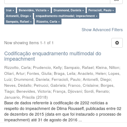
true ×
Benevides, Victoria ×
Drummond, Daniela ×
Ferracioli, Paulo ×
Antonelli, Diego ×
enquadramento multimodal; impeachment ×
Sampaio, Rafael ×
Rizzotto, Carla ×
Show Advanced Filters
Now showing items 1-1 of 1
Codificação enquadramento multimodal do
impeachment
Rizzotto, Carla
;
Prudencio, Kelly
;
Sampaio, Rafael
;
Kleina, Nilton
;
Oliari, Artur
;
Fontes, Giulia
;
Braga, Leila
;
Anacleto, Helen
;
Lopes,
Luiz
;
Drummond, Daniela
;
Ferracioli, Paulo
;
Antonelli, Diego
;
Neves, Dédallo
;
Petrucci, Gabriela
;
Franco, Crislaine
;
Borges,
Tiago
;
Benevides, Victoria
;
França, Djiovani
;
Sordi, Renato
;
Januario, Priscila
(
2018
)
Base de dados referente à codificação de 2202 notícias a
respeito do impeachment de Dilma Rousseff, publicadas entre 02
de dezembro de 2015 (data em que foi instaurado o processo de
impeachment) até 31 de agosto de 2016 ...