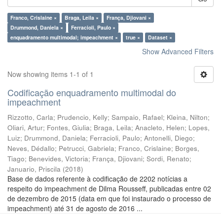
Franco, Crislaine ×
Braga, Leila ×
França, Djiovani ×
Drummond, Daniela ×
Ferracioli, Paulo ×
enquadramento multimodal; impeachment ×
true ×
Dataset ×
Show Advanced Filters
Now showing items 1-1 of 1
Codificação enquadramento multimodal do
impeachment
Rizzotto, Carla
;
Prudencio, Kelly
;
Sampaio, Rafael
;
Kleina, Nilton
;
Oliari, Artur
;
Fontes, Giulia
;
Braga, Leila
;
Anacleto, Helen
;
Lopes,
Luiz
;
Drummond, Daniela
;
Ferracioli, Paulo
;
Antonelli, Diego
;
Neves, Dédallo
;
Petrucci, Gabriela
;
Franco, Crislaine
;
Borges,
Tiago
;
Benevides, Victoria
;
França, Djiovani
;
Sordi, Renato
;
Januario, Priscila
(
2018
)
Base de dados referente à codificação de 2202 notícias a
respeito do impeachment de Dilma Rousseff, publicadas entre 02
de dezembro de 2015 (data em que foi instaurado o processo de
impeachment) até 31 de agosto de 2016 ...