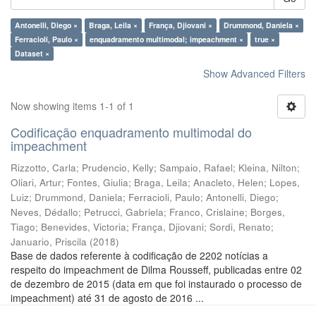
Antonelli, Diego ×
Braga, Leila ×
França, Djiovani ×
Drummond, Daniela ×
Ferracioli, Paulo ×
enquadramento multimodal; impeachment ×
true ×
Dataset ×
Show Advanced Filters
Now showing items 1-1 of 1
Codificação enquadramento multimodal do
impeachment
Rizzotto, Carla
;
Prudencio, Kelly
;
Sampaio, Rafael
;
Kleina, Nilton
;
Oliari, Artur
;
Fontes, Giulia
;
Braga, Leila
;
Anacleto, Helen
;
Lopes,
Luiz
;
Drummond, Daniela
;
Ferracioli, Paulo
;
Antonelli, Diego
;
Neves, Dédallo
;
Petrucci, Gabriela
;
Franco, Crislaine
;
Borges,
Tiago
;
Benevides, Victoria
;
França, Djiovani
;
Sordi, Renato
;
Januario, Priscila
(
2018
)
Base de dados referente à codificação de 2202 notícias a
respeito do impeachment de Dilma Rousseff, publicadas entre 02
de dezembro de 2015 (data em que foi instaurado o processo de
impeachment) até 31 de agosto de 2016 ...