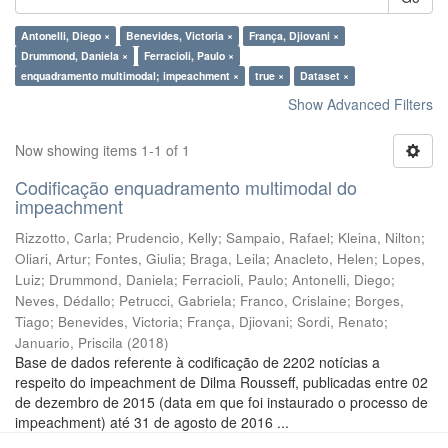
Antonelli, Diego ×
Benevides, Victoria ×
França, Djiovani ×
Drummond, Daniela ×
Ferracioli, Paulo ×
enquadramento multimodal; impeachment ×
true ×
Dataset ×
Show Advanced Filters
Now showing items 1-1 of 1
Codificação enquadramento multimodal do
impeachment
Rizzotto, Carla
;
Prudencio, Kelly
;
Sampaio, Rafael
;
Kleina, Nilton
;
Oliari, Artur
;
Fontes, Giulia
;
Braga, Leila
;
Anacleto, Helen
;
Lopes,
Luiz
;
Drummond, Daniela
;
Ferracioli, Paulo
;
Antonelli, Diego
;
Neves, Dédallo
;
Petrucci, Gabriela
;
Franco, Crislaine
;
Borges,
Tiago
;
Benevides, Victoria
;
França, Djiovani
;
Sordi, Renato
;
Januario, Priscila
(
2018
)
Base de dados referente à codificação de 2202 notícias a
respeito do impeachment de Dilma Rousseff, publicadas entre 02
de dezembro de 2015 (data em que foi instaurado o processo de
impeachment) até 31 de agosto de 2016 ...