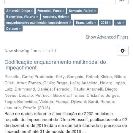
Antonelli, Diego ×
Ferracioli, Paulo ×
Sampaio, Rafael ×
Benevides, Victoria ×
Anacleto, Helen ×
enquadramento multimodal; impeachment ×
Braga, Leila ×
2018 ×
true ×
Dataset ×
Show Advanced Filters
Now showing items 1-1 of 1
Codificação enquadramento multimodal do
impeachment
Rizzotto, Carla
;
Prudencio, Kelly
;
Sampaio, Rafael
;
Kleina, Nilton
;
Oliari, Artur
;
Fontes, Giulia
;
Braga, Leila
;
Anacleto, Helen
;
Lopes,
Luiz
;
Drummond, Daniela
;
Ferracioli, Paulo
;
Antonelli, Diego
;
Neves, Dédallo
;
Petrucci, Gabriela
;
Franco, Crislaine
;
Borges,
Tiago
;
Benevides, Victoria
;
França, Djiovani
;
Sordi, Renato
;
Januario, Priscila
(
2018
)
Base de dados referente à codificação de 2202 notícias a
respeito do impeachment de Dilma Rousseff, publicadas entre 02
de dezembro de 2015 (data em que foi instaurado o processo de
impeachment) até 31 de agosto de 2016 ...