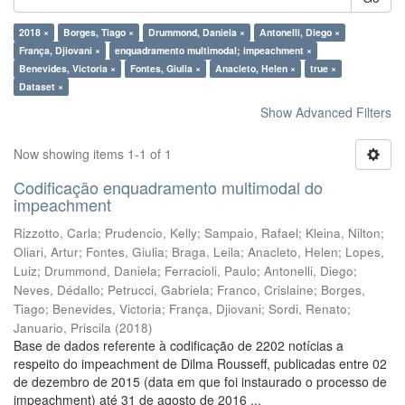
2018 ×
Borges, Tiago ×
Drummond, Daniela ×
Antonelli, Diego ×
França, Djiovani ×
enquadramento multimodal; impeachment ×
Benevides, Victoria ×
Fontes, Giulia ×
Anacleto, Helen ×
true ×
Dataset ×
Show Advanced Filters
Now showing items 1-1 of 1
Codificação enquadramento multimodal do
impeachment
Rizzotto, Carla
;
Prudencio, Kelly
;
Sampaio, Rafael
;
Kleina, Nilton
;
Oliari, Artur
;
Fontes, Giulia
;
Braga, Leila
;
Anacleto, Helen
;
Lopes,
Luiz
;
Drummond, Daniela
;
Ferracioli, Paulo
;
Antonelli, Diego
;
Neves, Dédallo
;
Petrucci, Gabriela
;
Franco, Crislaine
;
Borges,
Tiago
;
Benevides, Victoria
;
França, Djiovani
;
Sordi, Renato
;
Januario, Priscila
(
2018
)
Base de dados referente à codificação de 2202 notícias a
respeito do impeachment de Dilma Rousseff, publicadas entre 02
de dezembro de 2015 (data em que foi instaurado o processo de
impeachment) até 31 de agosto de 2016 ...