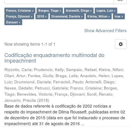
Franco, Crislaine ×
Borges, Tiago ×
Antonelli, Diego ×
Lopes, Luiz ×
França, Djiovani ×
2018 ×
Drummond, Daniela ×
Kleina, Nilton ×
true ×
Dataset ×
Show Advanced Filters
Now showing items 1-1 of 1
Codificação enquadramento multimodal do
impeachment
Rizzotto, Carla
;
Prudencio, Kelly
;
Sampaio, Rafael
;
Kleina, Nilton
;
Oliari, Artur
;
Fontes, Giulia
;
Braga, Leila
;
Anacleto, Helen
;
Lopes,
Luiz
;
Drummond, Daniela
;
Ferracioli, Paulo
;
Antonelli, Diego
;
Neves, Dédallo
;
Petrucci, Gabriela
;
Franco, Crislaine
;
Borges,
Tiago
;
Benevides, Victoria
;
França, Djiovani
;
Sordi, Renato
;
Januario, Priscila
(
2018
)
Base de dados referente à codificação de 2202 notícias a
respeito do impeachment de Dilma Rousseff, publicadas entre 02
de dezembro de 2015 (data em que foi instaurado o processo de
impeachment) até 31 de agosto de 2016 ...