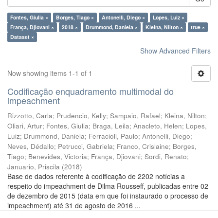
Fontes, Giulia ×
Borges, Tiago ×
Antonelli, Diego ×
Lopes, Luiz ×
França, Djiovani ×
2018 ×
Drummond, Daniela ×
Kleina, Nilton ×
true ×
Dataset ×
Show Advanced Filters
Now showing items 1-1 of 1
Codificação enquadramento multimodal do
impeachment
Rizzotto, Carla
;
Prudencio, Kelly
;
Sampaio, Rafael
;
Kleina, Nilton
;
Oliari, Artur
;
Fontes, Giulia
;
Braga, Leila
;
Anacleto, Helen
;
Lopes,
Luiz
;
Drummond, Daniela
;
Ferracioli, Paulo
;
Antonelli, Diego
;
Neves, Dédallo
;
Petrucci, Gabriela
;
Franco, Crislaine
;
Borges,
Tiago
;
Benevides, Victoria
;
França, Djiovani
;
Sordi, Renato
;
Januario, Priscila
(
2018
)
Base de dados referente à codificação de 2202 notícias a
respeito do impeachment de Dilma Rousseff, publicadas entre 02
de dezembro de 2015 (data em que foi instaurado o processo de
impeachment) até 31 de agosto de 2016 ...