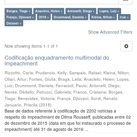
Borges, Tiago ×
Anacleto, Helen ×
Antonelli, Diego ×
Lopes, Luiz ×
França, Djiovani ×
2018 ×
Drummond, Daniela ×
Kleina, Nilton ×
true ×
Dataset ×
Show Advanced Filters
Now showing items 1-1 of 1
Codificação enquadramento multimodal do
impeachment
Rizzotto, Carla
;
Prudencio, Kelly
;
Sampaio, Rafael
;
Kleina, Nilton
;
Oliari, Artur
;
Fontes, Giulia
;
Braga, Leila
;
Anacleto, Helen
;
Lopes,
Luiz
;
Drummond, Daniela
;
Ferracioli, Paulo
;
Antonelli, Diego
;
Neves, Dédallo
;
Petrucci, Gabriela
;
Franco, Crislaine
;
Borges,
Tiago
;
Benevides, Victoria
;
França, Djiovani
;
Sordi, Renato
;
Januario, Priscila
(
2018
)
Base de dados referente à codificação de 2202 notícias a
respeito do impeachment de Dilma Rousseff, publicadas entre 02
de dezembro de 2015 (data em que foi instaurado o processo de
impeachment) até 31 de agosto de 2016 ...