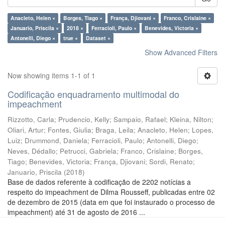
Anacleto, Helen ×
Borges, Tiago ×
França, Djiovani ×
Franco, Crislaine ×
Januario, Priscila ×
2018 ×
Ferracioli, Paulo ×
Benevides, Victoria ×
Antonelli, Diego ×
true ×
Dataset ×
Show Advanced Filters
Now showing items 1-1 of 1
Codificação enquadramento multimodal do
impeachment
Rizzotto, Carla
;
Prudencio, Kelly
;
Sampaio, Rafael
;
Kleina, Nilton
;
Oliari, Artur
;
Fontes, Giulia
;
Braga, Leila
;
Anacleto, Helen
;
Lopes,
Luiz
;
Drummond, Daniela
;
Ferracioli, Paulo
;
Antonelli, Diego
;
Neves, Dédallo
;
Petrucci, Gabriela
;
Franco, Crislaine
;
Borges,
Tiago
;
Benevides, Victoria
;
França, Djiovani
;
Sordi, Renato
;
Januario, Priscila
(
2018
)
Base de dados referente à codificação de 2202 notícias a
respeito do impeachment de Dilma Rousseff, publicadas entre 02
de dezembro de 2015 (data em que foi instaurado o processo de
impeachment) até 31 de agosto de 2016 ...