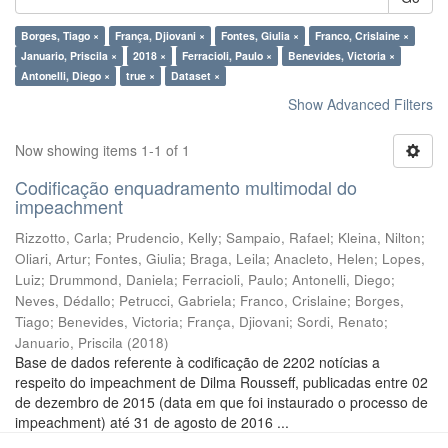
Borges, Tiago ×
França, Djiovani ×
Fontes, Giulia ×
Franco, Crislaine ×
Januario, Priscila ×
2018 ×
Ferracioli, Paulo ×
Benevides, Victoria ×
Antonelli, Diego ×
true ×
Dataset ×
Show Advanced Filters
Now showing items 1-1 of 1
Codificação enquadramento multimodal do
impeachment
Rizzotto, Carla
;
Prudencio, Kelly
;
Sampaio, Rafael
;
Kleina, Nilton
;
Oliari, Artur
;
Fontes, Giulia
;
Braga, Leila
;
Anacleto, Helen
;
Lopes,
Luiz
;
Drummond, Daniela
;
Ferracioli, Paulo
;
Antonelli, Diego
;
Neves, Dédallo
;
Petrucci, Gabriela
;
Franco, Crislaine
;
Borges,
Tiago
;
Benevides, Victoria
;
França, Djiovani
;
Sordi, Renato
;
Januario, Priscila
(
2018
)
Base de dados referente à codificação de 2202 notícias a
respeito do impeachment de Dilma Rousseff, publicadas entre 02
de dezembro de 2015 (data em que foi instaurado o processo de
impeachment) até 31 de agosto de 2016 ...