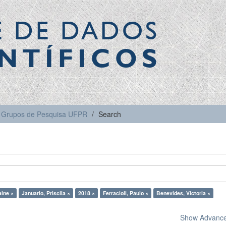
E DE DADOS
NTÍFICOS
Grupos de Pesquisa UFPR
Search
aine ×
Januario, Priscila ×
2018 ×
Ferracioli, Paulo ×
Benevides, Victoria ×
Show Advanced