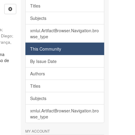
Titles
Subjects
ia
;
xmlui.ArtifactBrowser.Navigation.bro
, Diego
;
wse_type
rança,
This Community
lma
so de
By Issue Date
Authors
Titles
Subjects
xmlui.ArtifactBrowser.Navigation.bro
wse_type
MY ACCOUNT