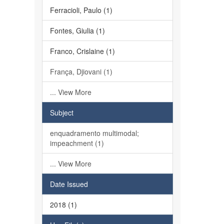
Ferracioli, Paulo (1)
Fontes, Giulia (1)
Franco, Crislaine (1)
França, Djiovani (1)
... View More
Subject
enquadramento multimodal;
impeachment (1)
... View More
Date Issued
2018 (1)