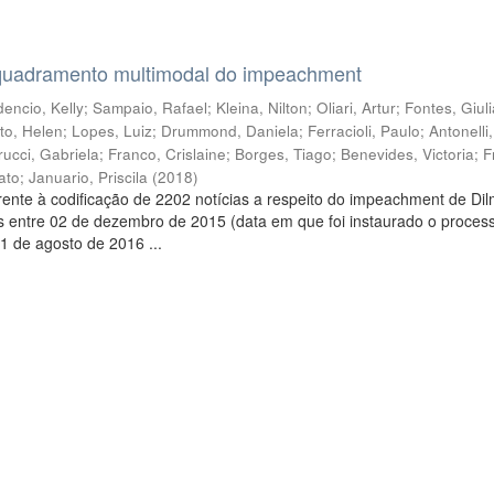
quadramento multimodal do impeachment
encio, Kelly
;
Sampaio, Rafael
;
Kleina, Nilton
;
Oliari, Artur
;
Fontes, Giul
to, Helen
;
Lopes, Luiz
;
Drummond, Daniela
;
Ferracioli, Paulo
;
Antonelli
rucci, Gabriela
;
Franco, Crislaine
;
Borges, Tiago
;
Benevides, Victoria
;
F
ato
;
Januario, Priscila
(
2018
)
ente à codificação de 2202 notícias a respeito do impeachment de Di
s entre 02 de dezembro de 2015 (data em que foi instaurado o proces
1 de agosto de 2016 ...