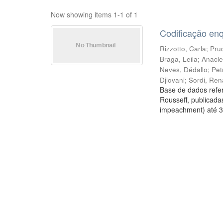
Now showing items 1-1 of 1
Codificação en
Rizzotto, Carla
;
Prud
Braga, Leila
;
Anacle
Neves, Dédallo
;
Pet
Djiovani
;
Sordi, Ren
Base de dados refer
Rousseff, publicada
impeachment) até 3