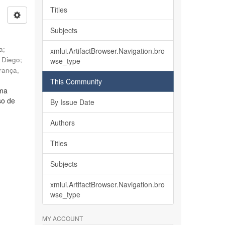
Titles
Subjects
ia
;
xmlui.ArtifactBrowser.Navigation.bro
, Diego
;
wse_type
rança,
This Community
lma
so de
By Issue Date
Authors
Titles
Subjects
xmlui.ArtifactBrowser.Navigation.bro
wse_type
MY ACCOUNT