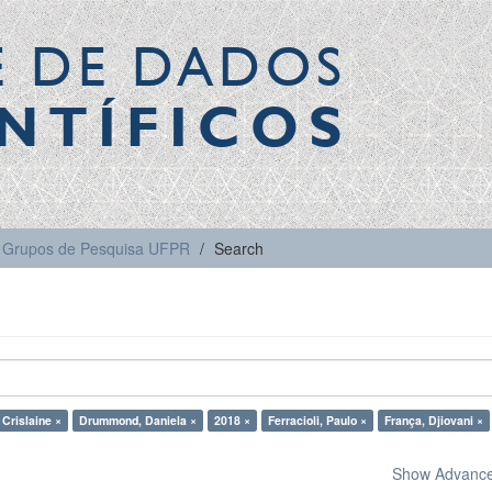
E DE DADOS
NTÍFICOS
Grupos de Pesquisa UFPR
Search
 Crislaine ×
Drummond, Daniela ×
2018 ×
Ferracioli, Paulo ×
França, Djiovani ×
Show Advanced