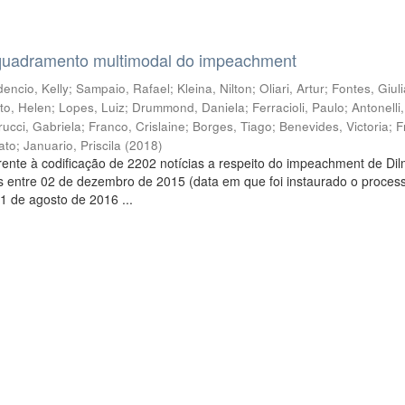
quadramento multimodal do impeachment
encio, Kelly
;
Sampaio, Rafael
;
Kleina, Nilton
;
Oliari, Artur
;
Fontes, Giul
to, Helen
;
Lopes, Luiz
;
Drummond, Daniela
;
Ferracioli, Paulo
;
Antonelli
rucci, Gabriela
;
Franco, Crislaine
;
Borges, Tiago
;
Benevides, Victoria
;
F
ato
;
Januario, Priscila
(
2018
)
ente à codificação de 2202 notícias a respeito do impeachment de Di
s entre 02 de dezembro de 2015 (data em que foi instaurado o proces
1 de agosto de 2016 ...