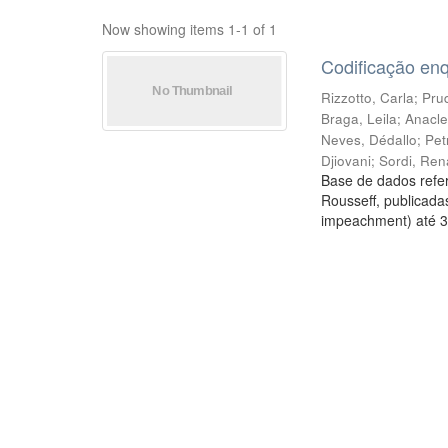
Now showing items 1-1 of 1
Codificação en
Rizzotto, Carla
;
Prud
Braga, Leila
;
Anacle
Neves, Dédallo
;
Pet
Djiovani
;
Sordi, Ren
Base de dados refer
Rousseff, publicada
impeachment) até 3