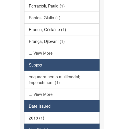
Ferracioli, Paulo (1)
Fontes, Giulia (1)
Franco, Crislaine (1)
França, Djiovani (1)
... View More
Subject
enquadramento multimodal;
impeachment (1)
... View More
Date Issued
2018 (1)