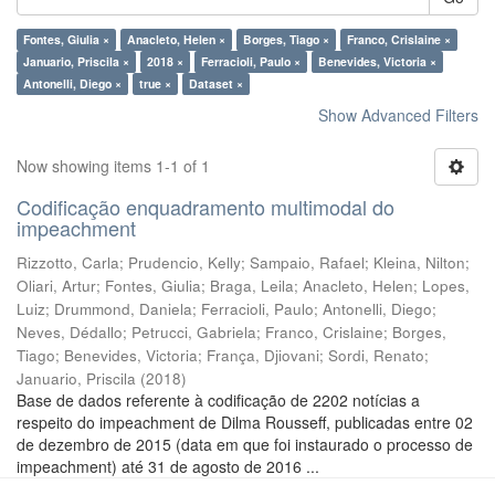
Fontes, Giulia ×
Anacleto, Helen ×
Borges, Tiago ×
Franco, Crislaine ×
Januario, Priscila ×
2018 ×
Ferracioli, Paulo ×
Benevides, Victoria ×
Antonelli, Diego ×
true ×
Dataset ×
Show Advanced Filters
Now showing items 1-1 of 1
Codificação enquadramento multimodal do
impeachment
Rizzotto, Carla
;
Prudencio, Kelly
;
Sampaio, Rafael
;
Kleina, Nilton
;
Oliari, Artur
;
Fontes, Giulia
;
Braga, Leila
;
Anacleto, Helen
;
Lopes,
Luiz
;
Drummond, Daniela
;
Ferracioli, Paulo
;
Antonelli, Diego
;
Neves, Dédallo
;
Petrucci, Gabriela
;
Franco, Crislaine
;
Borges,
Tiago
;
Benevides, Victoria
;
França, Djiovani
;
Sordi, Renato
;
Januario, Priscila
(
2018
)
Base de dados referente à codificação de 2202 notícias a
respeito do impeachment de Dilma Rousseff, publicadas entre 02
de dezembro de 2015 (data em que foi instaurado o processo de
impeachment) até 31 de agosto de 2016 ...