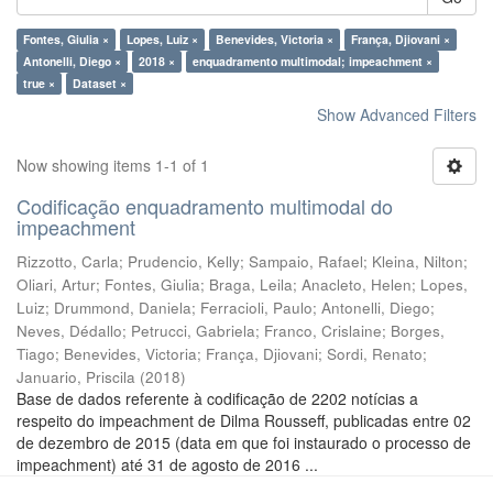
Fontes, Giulia ×
Lopes, Luiz ×
Benevides, Victoria ×
França, Djiovani ×
Antonelli, Diego ×
2018 ×
enquadramento multimodal; impeachment ×
true ×
Dataset ×
Show Advanced Filters
Now showing items 1-1 of 1
Codificação enquadramento multimodal do
impeachment
Rizzotto, Carla
;
Prudencio, Kelly
;
Sampaio, Rafael
;
Kleina, Nilton
;
Oliari, Artur
;
Fontes, Giulia
;
Braga, Leila
;
Anacleto, Helen
;
Lopes,
Luiz
;
Drummond, Daniela
;
Ferracioli, Paulo
;
Antonelli, Diego
;
Neves, Dédallo
;
Petrucci, Gabriela
;
Franco, Crislaine
;
Borges,
Tiago
;
Benevides, Victoria
;
França, Djiovani
;
Sordi, Renato
;
Januario, Priscila
(
2018
)
Base de dados referente à codificação de 2202 notícias a
respeito do impeachment de Dilma Rousseff, publicadas entre 02
de dezembro de 2015 (data em que foi instaurado o processo de
impeachment) até 31 de agosto de 2016 ...